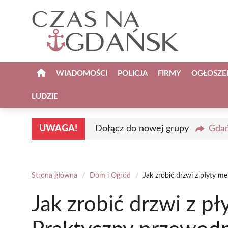
Przejdź
do
treści
WIADOMOŚCI
POLICJA
FIRMY
OGŁOSZE
LUDZIE
UWAGA!
Dołącz do nowej grupy
Gdań
Strona główna
/
Dom i Ogród
/
Jak zrobić drzwi z płyty 
Jak zrobić drzwi z p