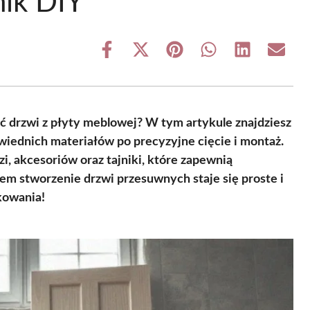
ik DIY
Share
Share
Share
Share
Share
Share
on
on
on
on
on
on
Facebook
X
Pinterest
WhatsApp
LinkedIn
Email
(Twitter)
ć drzwi z płyty meblowej? W tym artykule znajdziesz
iednich materiałów po precyzyjne cięcie i montaż.
, akcesoriów oraz tajniki, które zapewnią
m stworzenie drzwi przesuwnych staje się proste i
kowania!