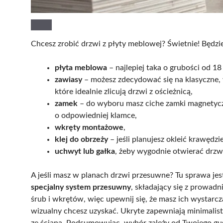
Chcesz zrobić drzwi z płyty meblowej? Świetnie! Będz
płyta meblowa
– najlepiej taka o grubości od 1
zawiasy
– możesz zdecydować się na klasyczne, 
które idealnie zlicują drzwi z ościeżnicą,
zamek
– do wyboru masz ciche zamki magnetyczn
o odpowiedniej klamce,
wkręty montażowe
,
klej do obrzeży
– jeśli planujesz okleić krawędzie
uchwyt lub gałka
, żeby wygodnie otwierać drzw
A jeśli masz w planach drzwi przesuwne? Tu sprawa jes
specjalny system przesuwny
, składający się z prowad
śrub i wkrętów, więc upewnij się, że masz ich wystarcza
wizualny chcesz uzyskać. Ukryte zapewniają minimalist