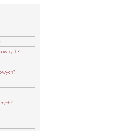
?
esuwnych?
blowych?
wnych?