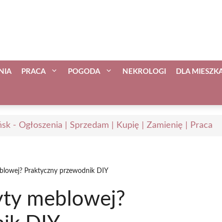
NIA
PRACA
POGODA
NEKROLOGI
DLA MIESZ
sk - Ogłoszenia | Sprzedam | Kupię | Zamienię | Praca
meblowej? Praktyczny przewodnik DIY
łyty meblowej?