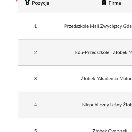
Pozycja
Firma
1
Przedszkole Mali Zwycięzcy Gda
2
Edu-Przedszkole i Żłobek 
3
Żłobek "Akademia Maluc
4
Niepubliczny Leśny Żło
5
Żłobek Cyprysek