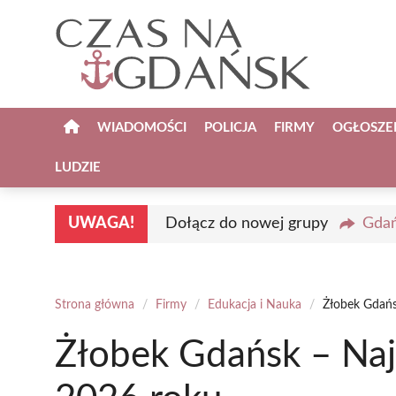
Przejdź
do
treści
WIADOMOŚCI
POLICJA
FIRMY
OGŁOSZE
LUDZIE
UWAGA!
Dołącz do nowej grupy
Gdań
Strona główna
/
Firmy
/
Edukacja i Nauka
/
Żłobek Gdańs
Żłobek Gdańsk – Naj