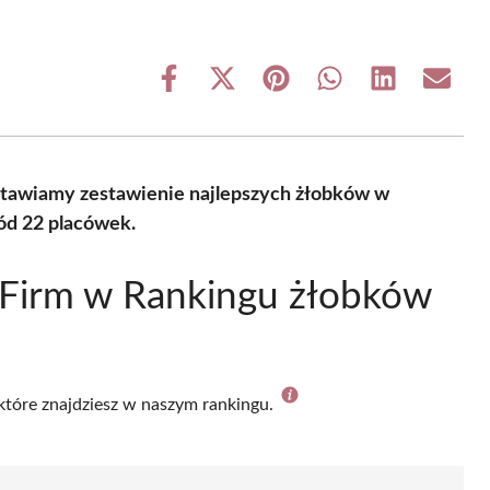
Share
Share
Share
Share
Share
Share
on
on
on
on
on
on
Facebook
X
Pinterest
WhatsApp
LinkedIn
Email
(Twitter)
stawiamy zestawienie najlepszych żłobków w
ód 22 placówek.
 Firm w Rankingu żłobków
 które znajdziesz w naszym rankingu.